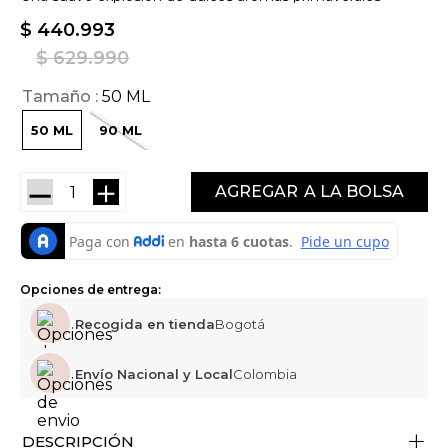
$
440
.
993
$
629
.
990
Tamaño
50 ML
50 ML
90 ML
－
＋
AGREGAR
Opciones de entrega:
Recogida en tienda
Bogotá
Envío Nacional y Local
Colombia
+
DESCRIPCIÓN