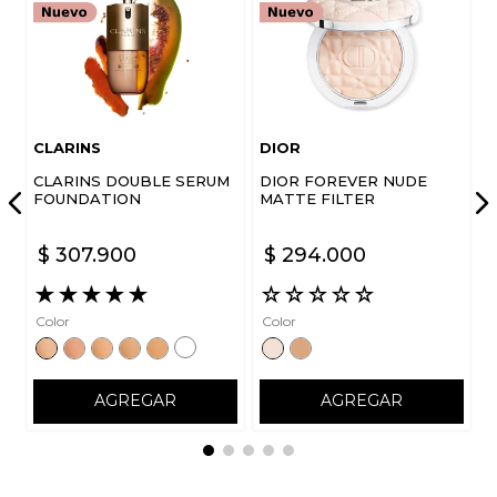
CLARINS
DIOR
CLARINS DOUBLE SERUM
DIOR FOREVER NUDE
FOUNDATION
MATTE FILTER
$
307
.
900
$
294
.
000
★
★
★
★
★
☆
☆
☆
☆
☆
Color
Color
AGREGAR
AGREGAR