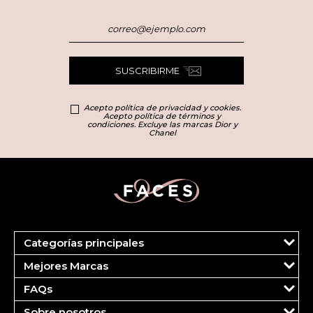
SUSCRIBIRME
Acepto política de privacidad y cookies.
Acepto política de términos y
condiciones. Excluye las marcas Dior y
Chanel
Categorías principales
Marcas
Mejores Marcas
Dior
Clinique
Más Vendidos
FAQs
Estee Lauder
Fragancias
Tu cuenta
Carolina Herrera
Maquillaje
Sobre nosotros