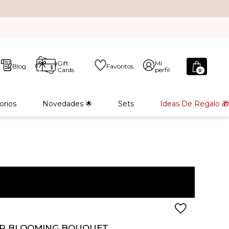
Gift
Mi
Blog
Favoritos
Cards
perfil
0
orios
Novedades 🌟
Sets
Ideas De Regalo 🎁
OR BLOOMING BOUQUET