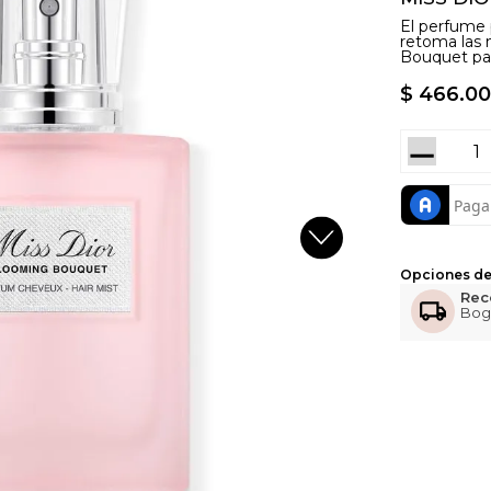
El perfume 
retoma las 
Bouquet par
$
466
.
00
－
Opciones de
Rec
Bog