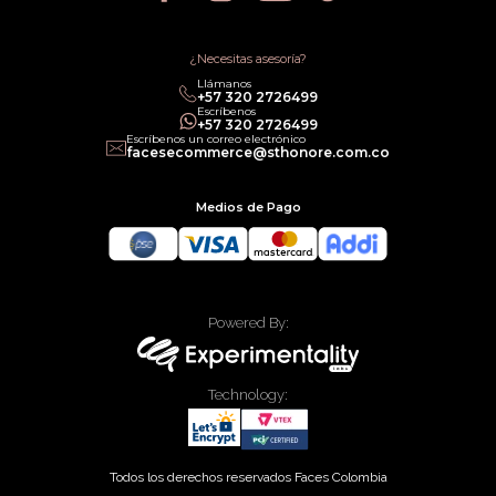
Política de Promociones
Términos de Servicios
Política legal de Gift Cards
¿Necesitas asesoría?
Llámanos
‎+57 320 2726499
Escríbenos
‎+57 320 2726499
Escríbenos un correo electrónico
facesecommerce@sthonore.com.co
Medios de Pago
Powered By:
Technology:
Todos los derechos reservados Faces Colombia