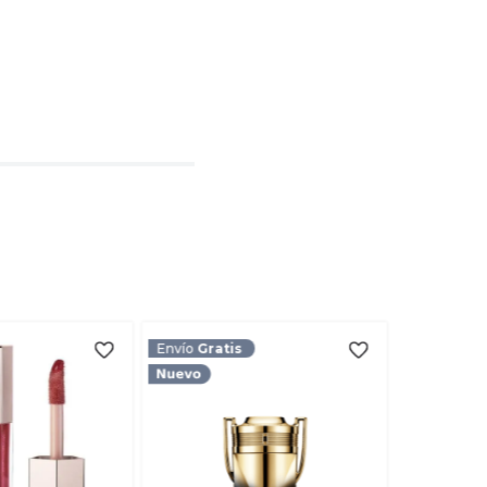
l
rio
TARIO
Envío
Gratis