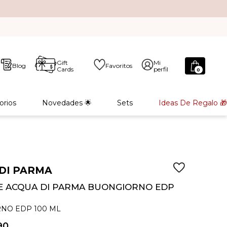
Gift
Mi
Blog
Favoritos
Cards
perfil
0
orios
Novedades 🌟
Sets
Ideas De Regalo 🎁
DI PARMA
 ACQUA DI PARMA BUONGIORNO EDP
NO EDP 100 ML
90