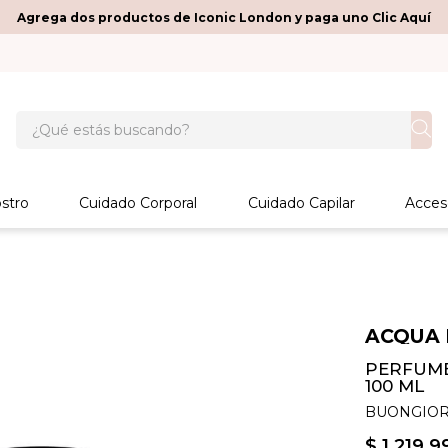
Agrega dos productos de Iconic London y paga uno Clic Aquí
¿Qué estás buscando?
stro
Cuidado Corporal
Cuidado Capilar
Acces
ACQUA 
PERFUME
100 ML
BUONGIOR
$
1
.
219
.
9