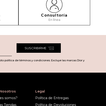
s
Consultoría
s
En línea
SUSCRIBIRME
pto política de términos y condiciones. Excluye las marcas Dior y
 Nosotros
Legal
es somos?
Política de Entregas
as Tiendas
Política de Devoluciones