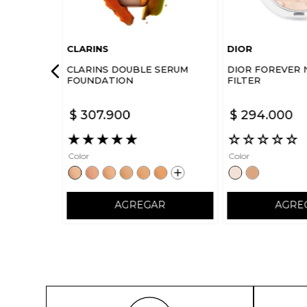
CLARINS
DIOR
CLARINS DOUBLE SERUM
DIOR FOREVER 
FOUNDATION
FILTER
$
307
.
900
$
294
.
000
★
★
★
★
★
☆
☆
☆
☆
☆
Color
Color
AGREGAR
AGRE