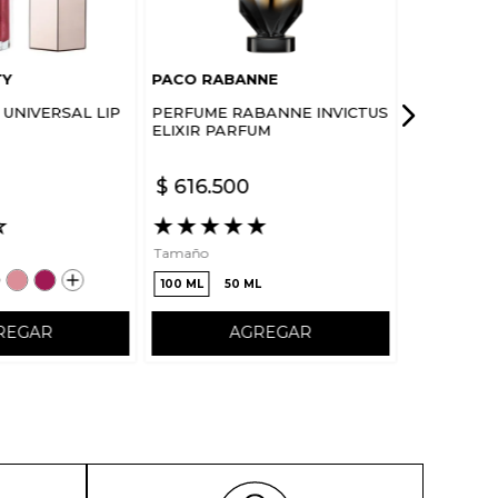
TY
PACO RABANNE
UNIVERSAL LIP
PERFUME RABANNE INVICTUS
ELIXIR PARFUM
$
616
.
500
☆
★
★
★
★
★
Tamaño
100 ML
50 ML
REGAR
AGREGAR