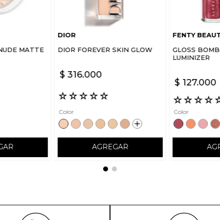
DIOR
FENTY BEAU
NUDE MATTE
DIOR FOREVER SKIN GLOW
GLOSS BOMB 
LUMINIZER
$
316
.
000
$
127
.
000
☆
☆
☆
☆
☆
☆
☆
☆
☆
Color
Color
GAR
AGREGAR
AG