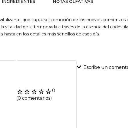
INGREDIENTES
NOTAS OLFATIVAS
vitalizante, que captura la emoción de los nuevos comienzos i
 la vitalidad de la temporada a través de la esencia del codesti
a hasta en los detalles más sencillos de cada día.
Escribe un comenta
Agregar coment
☆
☆
☆
☆
☆
0
Título
(0 comentarios)
Califica el product
★
★
★
★
★