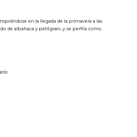
nspirándose en la llegada de la primavera a las
lado de albahaca y petitgrain, y se perfila como
rio
ario
o de 1 a 5 estrellas