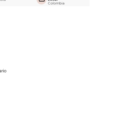
Colombia
rio
ario
o de 1 a 5 estrellas