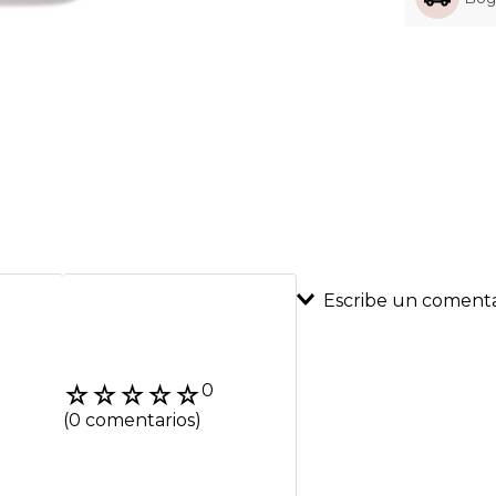
Escribe un comenta
Agregar coment
☆
☆
☆
☆
☆
0
Título
(0 comentarios)
Califica el product