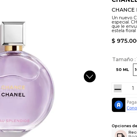
CHANCE 
Un nuevo C
especial. 
que le envue
estela flora
$
975
.
00
Tamaño
50 ML
－
Opciones de
Rec
Bog