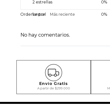
2 estrellas
0%
1 estrella
Más reciente
0%
No hay comentarios.
Envío Gratis
A partir de $299.000
M