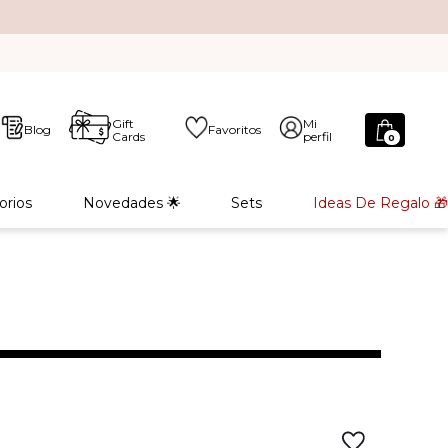
Gift
Mi
Blog
Favoritos
Cards
perfil
0
orios
Novedades 🌟
Sets
Ideas De Regalo 🎁
L