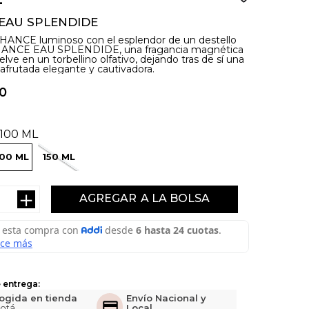
EAU SPLENDIDE
HANCE luminoso con el esplendor de un destello
CHANCE EAU SPLENDIDE, una fragancia magnética
lve en un torbellino olfativo, dejando tras de sí una
l afrutada elegante y cautivadora.
0
100 ML
100 ML
150 ML
＋
AGREGAR
 entrega:
ogida en tienda
Envío Nacional y
otá
Local