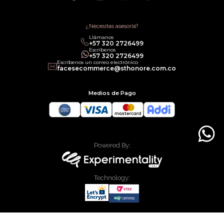
Política de Promociones
Términos de Servicios
Política legal de Gift Cards
¿Necesitas asesoría?
Llámanos
‎+57 320 2726499
Escríbenos
‎+57 320 2726499
Escríbenos un correo electrónico
facesecommerce@sthonore.com.co
Medios de Pago
Powered By:
Technology:
Todos los derechos reservados Faces Colombia