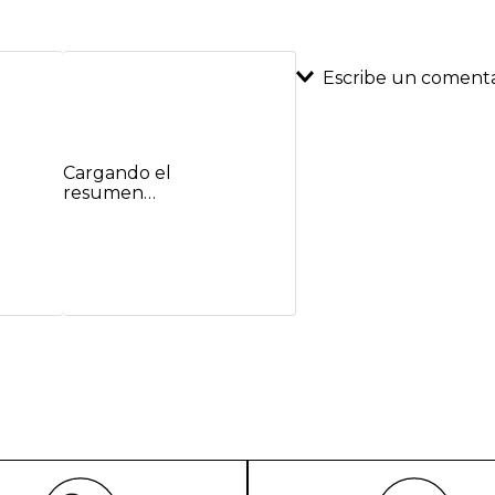
Escribe un comenta
Agregar coment
Cargando el
Título
resumen…
Califica el product
★
★
★
★
★
Tu nombre
Dirección de emai
Escribe un comenta