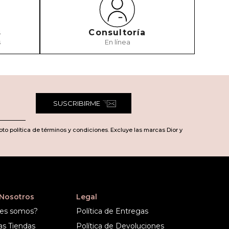
s
Consultoría
s
En línea
TARIO
SUSCRIBIRME
pto política de términos y condiciones. Excluye las marcas Dior y
 Nosotros
Legal
es somos?
Política de Entregas
as Tiendas
Política de Devoluciones