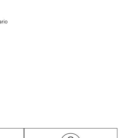
rio
ario
o de 1 a 5 estrellas
l
rio