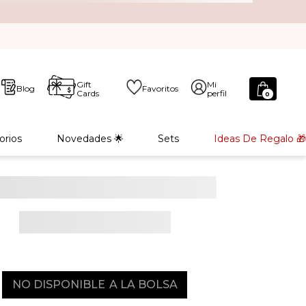
Gift
Mi
Blog
Favoritos
Cards
perfil
0
orios
Novedades 🌟
Sets
Ideas De Regalo 🎁
NO DISPONIBLE