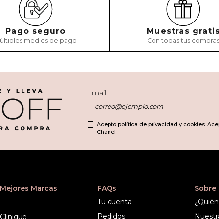
Pago seguro
Muestras grati
últiples medios de pago
Con todas tus compra
ENVIAR COMEN
Email
Acepto política de privacidad y cookies. Ace
Chanel
Mejores Marcas
FAQs
Sobre
Tu cuenta
¿Quién
Pedidos
Nuestr
Clinique