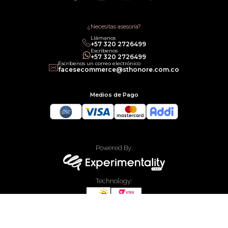
Política de Promociones
Términos de Servicios
Política legal de Gift Cards
¿Necesitas asesoría?
Llámanos
‎+57 320 2726499
Escríbenos
‎+57 320 2726499
Escríbenos un correo electrónico
facesecommerce@sthonore.com.co
Medios de Pago
Powered By:
Technology:
Todos los derechos reservados Faces Colombia