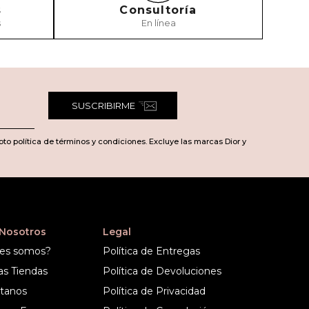
s
Consultoría
s
En línea
SUSCRIBIRME
pto política de términos y condiciones. Excluye las marcas Dior y
 Nosotros
Legal
es somos?
Política de Entregas
as Tiendas
Política de Devoluciones
tanos
Política de Privacidad