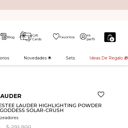
Gift
Mi
Blog
Favoritos
Cards
perfil
0
orios
Novedades 🌟
Sets
Ideas De Regalo 🎁
LAUDER
ESTEE LAUDER HIGHLIGHTING POWDER
GODDESS SOLAR-CRUSH
nzeadores
$
291
.
900
0