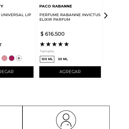
TY
PACO RABANNE
UNIVERSAL LIP
PERFUME RABANNE INVICTUS
ELIXIR PARFUM
$
616
.
500
☆
★
★
★
★
★
Tamaño
100 ML
50 ML
REGAR
AGREGAR