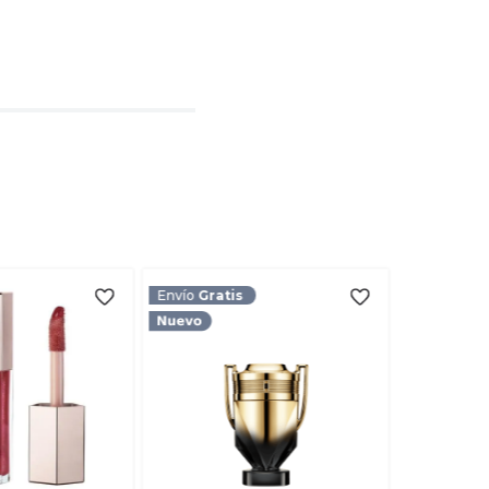
l
rio
TARIO
Envío
Gratis