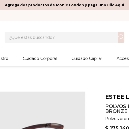
Agrega dos productos de Iconic London y paga uno Clic Aquí
¿Qué estás buscando?
stro
Cuidado Corporal
Cuidado Capilar
Acces
ESTEE 
POLVOS 
BRONZE 
Polvos bro
$
175
.
14