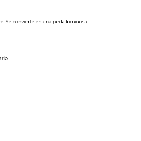
e. Se convierte en una perla luminosa.
rio
ario
o de 1 a 5 estrellas