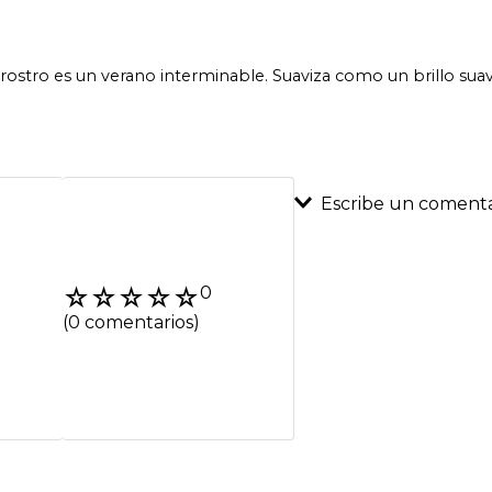
 rostro es un verano interminable. Suaviza como un brillo suav
Escribe un comenta
Agregar coment
☆
☆
☆
☆
☆
0
Título
(0 comentarios)
Califica el product
★
★
★
★
★
Tu nombre