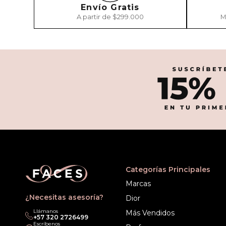
Envío Gratis
A partir de $299.000
M
Categorías Principales
Marcas
¿Necesitas asesoría?
Dior
Llámanos
Más Vendidos
‎+57 320 2726499
Escríbenos