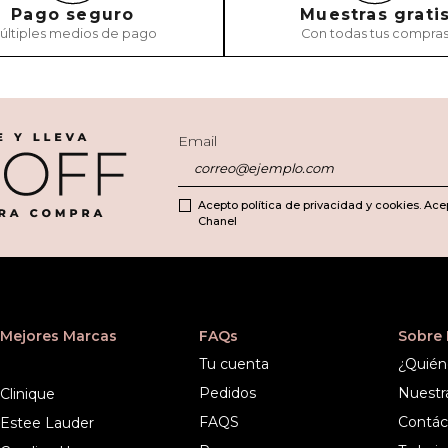
Pago seguro
Muestras grati
últiples medios de pago
Con todas tus compra
Email
Acepto política de privacidad y cookies. Ace
Chanel
Mejores Marcas
FAQs
Sobre
Tu cuenta
¿Quién
Pedidos
Nuestr
Clinique
FAQS
Contác
Estee Lauder