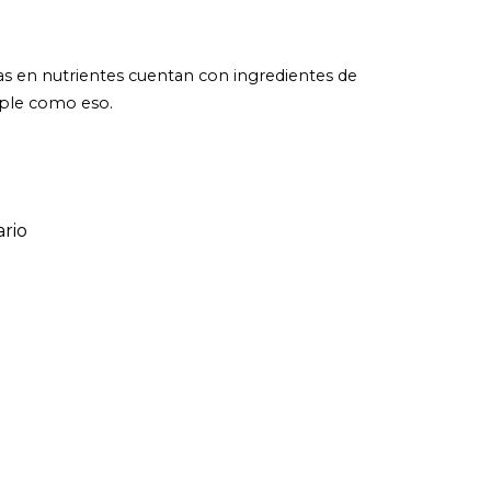
icas en nutrientes cuentan con ingredientes de
imple como eso.
rio
ario
o de 1 a 5 estrellas