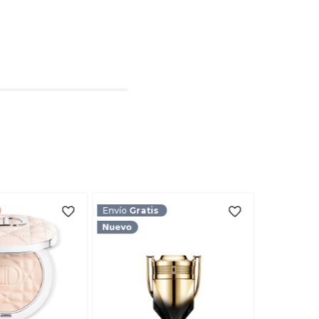
l
rio
TARIO
Envío
Gratis