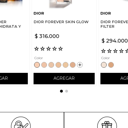
DIOR
DIOR
DER
DIOR FOREVER SKIN GLOW
DIOR FOREV
HIDRATA Y
FILTER
STRO DREAM
EEP
$
316
.
000
$
294
.
000
☆
☆
☆
☆
☆
☆
☆
☆
☆
Color
Color
GAR
AGREGAR
AG