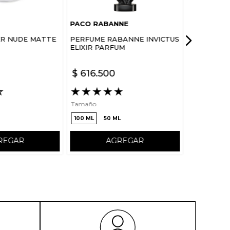
PACO RABANNE
ER NUDE MATTE
PERFUME RABANNE INVICTUS
ELIXIR PARFUM
$
616
.
500
☆
★
★
★
★
★
Tamaño
100 ML
50 ML
REGAR
AGREGAR