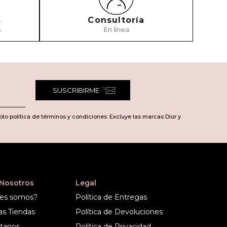
s
Consultoría
s
En línea
SUSCRIBIRME
pto política de términos y condiciones. Excluye las marcas Dior y
 Nosotros
Legal
es somos?
Política de Entregas
as Tiendas
Política de Devoluciones
tanos
Política de Privacidad