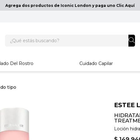
Agrega dos productos de Iconic London y paga uno Clic Aquí
¿Qué estás buscando?
dado Del Rostro
Cuidado Capilar
odo tipo
ESTEE 
HIDRATA
TREATME
Loción hidr
$
149
.
94