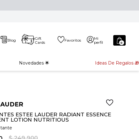
Gift
Mi
Blog
Favoritos
Cards
perfil
0
Novedades 🌟
Ideas De Regalos 🎁
LAUDER
NTES ESTEE LAUDER RADIANT ESSENCE
NT LOTION NUTRITIOUS
atante
$
249
.
900
0