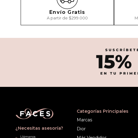
Envío Gratis
A partir de $299.000
M
Categorías Principales
Marcas
¿Necesitas asesoría?
Dior
Llámanos
Más Vendidos