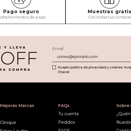
Pago seguro
Muestras grati
últiples medios de pago
Con todas tus compra
Email
Acepto política de privacidad y cookies. Ace
Chanel
Mejores Marcas
FAQs
Sobre
Tu cuenta
¿Quién
Pedidos
Nuestr
Clinique
FAQS
Contác