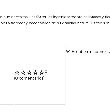
es lo que necesitas. Las fórmulas ingeniosamente calibradas y r
 piel a florecer y hacer alarde de su vitalidad natural. Es tan s
Escribe un comenta
Agregar coment
☆
☆
☆
☆
☆
0
Título
(0 comentarios)
Califica el product
★
★
★
★
★
Tu nombre