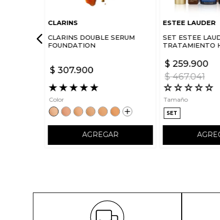
CLARINS
ESTEE LAUDER
CLARINS DOUBLE SERUM
SET ESTEE LAU
FOUNDATION
TRATAMIENTO 
FORTALECE RO
SKIN IN ONE SL
$
259
.
900
$
307
.
900
$
467
.
041
★
★
★
★
★
☆
☆
☆
☆
☆
Color
Tamaño
SET
AGREGAR
AGRE