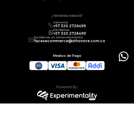
Política de Promociones
Términos de Servicios
Política legal de Gift Cards
¿Necesitas asesoría?
Llámanos
‎+57 320 2726499
Escríbenos
‎+57 320 2726499
Escríbenos un correo electrónico
facesecommerce@sthonore.com.co
Medios de Pago
Powered By:
Technology:
Todos los derechos reservados Faces Colombia