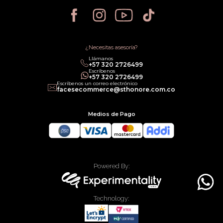
Política de Privacidad
Política de Cancelación
Política de Promociones
Términos de Servicios
Política legal de Gift Cards
¿Necesitas asesoría?
Llámanos
‎+57 320 2726499
Escríbenos
‎+57 320 2726499
Escríbenos un correo electrónico
facesecommerce@sthonore.com.co
Medios de Pago
Powered By:
Technology: