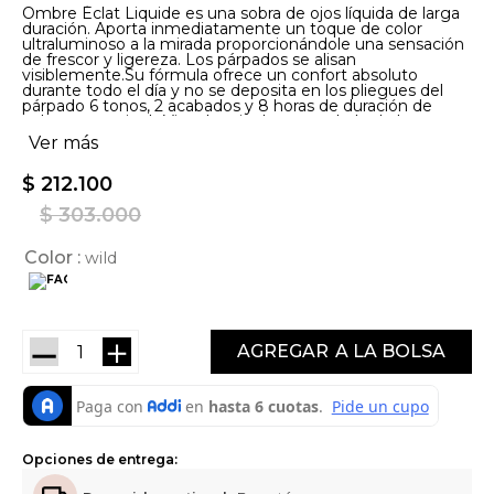
Ombre Éclat Liquide es una sobra de ojos líquida de larga
duración. Aporta inmediatamente un toque de color
ultraluminoso a la mirada proporcionándole una sensación
de frescor y ligereza. Los párpados se alisan
visiblemente.Su fórmula ofrece un confort absoluto
durante todo el día y no se deposita en los pliegues del
párpado 6 tonos, 2 acabados y 8 horas de duración de
color en tu mirada.Viste la mirada con un halo de luz y
permite una cobertura modulable para un maquillaje muy
Ver más
ligero o más intenso, en función de los resultados
deseados.Su envase, perfecto también para viajar, y su
$
212
.
100
suave punta de precisión, permiten una aplicación fácil y
ultrasensorial. Los 6 tonos, con acabados satinados o
$
303
.
000
brillantes, se complementan entre sí y pueden
superponerse fácilmente para obtener un resultado de
maquillaje personalizado.
Color
wild
－
＋
AGREGAR
Opciones de entrega: