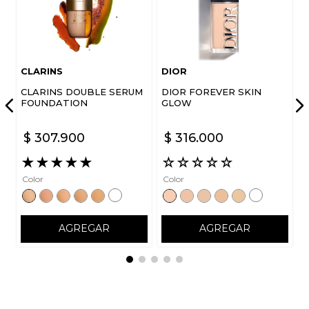
CLARINS
DIOR
CLARINS DOUBLE SERUM
DIOR FOREVER SKIN
ENVIAR COMENTARIO
FOUNDATION
GLOW
$
307
.
900
$
316
.
000
★
★
★
★
★
☆
☆
☆
☆
☆
Color
Color
AGREGAR
AGREGAR