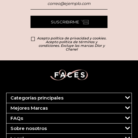
SUSCRIBIRME
Acepto política de privacidad y cookies.
Acepto política de términos y
condiciones. Excluye las marcas Dior y
Chanel
Categorías principales
Marcas
Mejores Marcas
Dior
Clinique
Más Vendidos
FAQs
Estee Lauder
Fragancias
Tu cuenta
Carolina Herrera
Maquillaje
Sobre nosotros
Pedidos
Ver todas las marcas
Cuidado del Rostro
¿Quiénes somos?
FAQS