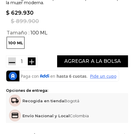
la mujer moderna.
$
629
.
930
$
899
.
900
Tamaño
100 ML
100 ML
－
＋
AGREGAR
Opciones de entrega:
Recogida en tienda
Bogotá
Envío Nacional y Local
Colombia