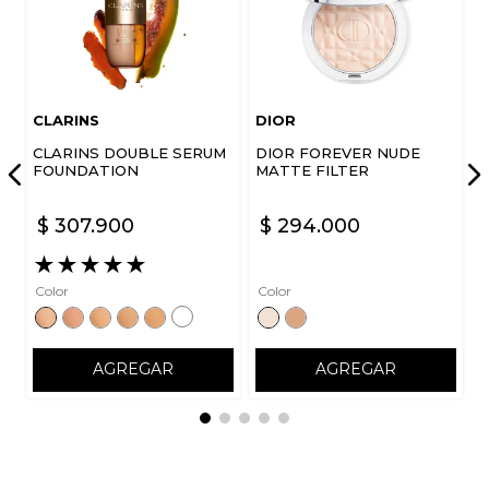
Escribe un comentario
CLARINS
DIOR
CLARINS DOUBLE SERUM
DIOR FOREVER NUDE
FOUNDATION
MATTE FILTER
$
307
.
900
$
294
.
000
ENVIAR COMENTARIO
★
★
★
★
★
Color
Color
AGREGAR
AGREGAR