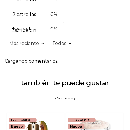
2 estrellas
0%
1 estrella
0%
Escribe un comentario
Más reciente
Todos
Agregar comentario
Cargando comentarios…
Título
también te puede gustar
Califica el producto de 1 a 5 estrellas
★
★
★
★
★
Ver todo
Tu nombre
Envío
Gratis
Envío
Gratis
Dirección de email