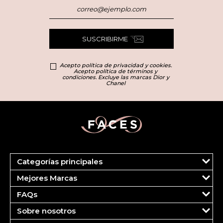
SUSCRIBIRME
Acepto política de privacidad y cookies.
Acepto política de términos y
condiciones. Excluye las marcas Dior y
Chanel
Categorías principales
Marcas
Mejores Marcas
Dior
Clinique
Más Vendidos
FAQs
Estee Lauder
Fragancias
Tu cuenta
Carolina Herrera
Maquillaje
Sobre nosotros
Pedidos
Ver todas las marcas
Cuidado del Rostro
¿Quiénes somos?