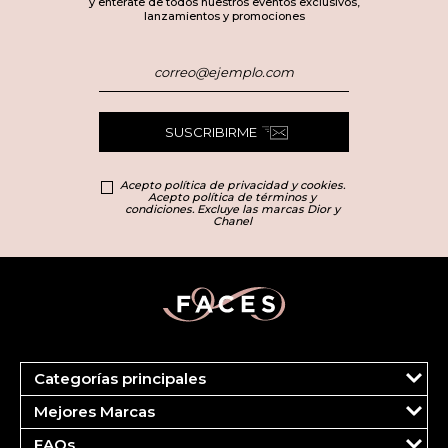
y entérate de todos nuestros eventos exclusivos,
lanzamientos y promociones
SUSCRIBIRME
Acepto política de privacidad y cookies.
Acepto política de términos y
condiciones. Excluye las marcas Dior y
Chanel
Categorías principales
Marcas
Mejores Marcas
Dior
Clinique
Más Vendidos
FAQs