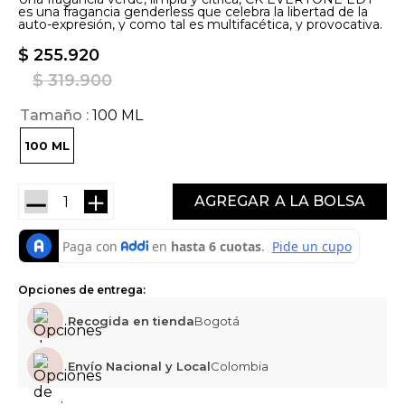
es una fragancia genderless que celebra la libertad de la
auto-expresión, y como tal es multifacética, y provocativa.
$
255
.
920
$
319
.
900
Tamaño
100 ML
100 ML
－
＋
AGREGAR
Opciones de entrega:
Recogida en tienda
Bogotá
Envío Nacional y Local
Colombia