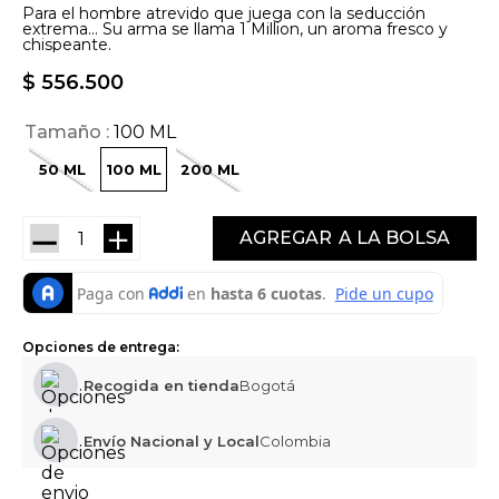
Para el hombre atrevido que juega con la seducción
extrema... Su arma se llama 1 Million, un aroma fresco y
chispeante.
$
556
.
500
Tamaño
100 ML
50 ML
100 ML
200 ML
－
＋
AGREGAR
Opciones de entrega:
Recogida en tienda
Bogotá
Envío Nacional y Local
Colombia