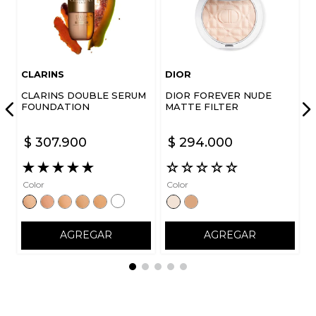
Escribe un comentario
CLARINS
DIOR
CLARINS DOUBLE SERUM
DIOR FOREVER NUDE
FOUNDATION
MATTE FILTER
$
307
.
900
$
294
.
000
ENVIAR COMENTARIO
★
★
★
★
★
☆
☆
☆
☆
☆
Color
Color
AGREGAR
AGREGAR