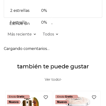
2 estrellas
0%
1 estrella
0%
Escribe un comentario
Más reciente
Todos
Agregar comentario
Cargando comentarios…
Título
también te puede gustar
Califica el producto de 1 a 5 estrellas
★
★
★
★
★
Ver todo
Tu nombre
Envío
Gratis
Envío
Gratis
Dirección de email