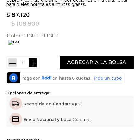
Cubre y corrige ojeras e imperfecciones en la cara. Ideal
para pieles normales a mixtas grasas.
$
87
.
120
$
108
.
900
Color
LIGHT-BEIGE-1
－
＋
AGREGAR
Opciones de entrega:
Recogida en tienda
Bogotá
Envío Nacional y Local
Colombia